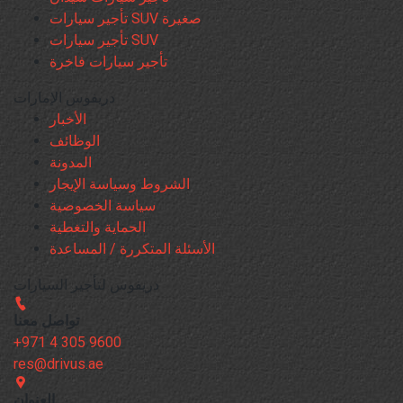
تأجير سيارات SUV صغيرة
تأجير سيارات SUV
تأجير سيارات فاخرة
دريفوس الإمارات
الأخبار
الوظائف
المدونة
الشروط وسياسة الإيجار
سياسة الخصوصية
الحماية والتغطية
الأسئلة المتكررة / المساعدة
دريفوس لتأجير السيارات
تواصل معنا
+971 4 305 9600
res@drivus.ae
العنوان