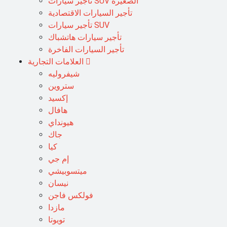
تأجير سيارات SUV الصغيرة
تأجير السيارات الاقتصادية
تأجير سيارات SUV
تأجير سيارات هاتشباك
تأجير السيارات الفاخرة
العلامات التجارية
شيفروليه
ستروين
إكسيد
هافال
هيونداي
جاك
كيا
إم جي
ميتسوبيشي
نيسان
فولكس فاجن
مازدا
تويوتا