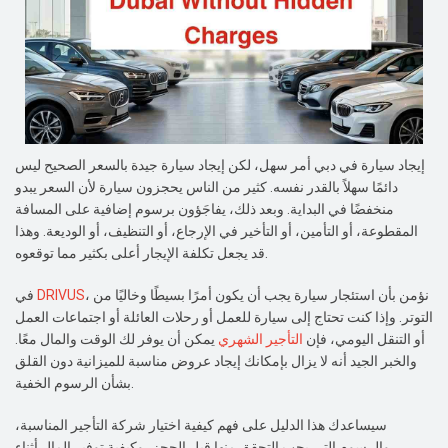
إيجاد سيارة في دبي أمر سهل، لكن إيجاد سيارة جيدة بالسعر الصحيح ليس
دائمًا سهلاً بالقدر نفسه. كثير من الناس يحجزون سيارة لأن السعر يبدو
منخفضًا في البداية. وبعد ذلك، يفاجَؤون برسوم إضافية على المسافة
المقطوعة، أو التأمين، أو التأخير في الإرجاع، أو التنظيف، أو الوديعة. وهذا
قد يجعل تكلفة الإيجار أعلى بكثير مما توقعوه.
، نؤمن بأن استئجار سيارة يجب أن يكون أمرًا بسيطًا وخاليًا من
DRIVUS
في
التوتر. وإذا كنت تحتاج إلى سيارة للعمل أو رحلات العائلة أو اجتماعات العمل
أو التنقل اليومي، فإن
التأجير الشهري
يمكن أن يوفر لك الوقت والمال معًا.
والخبر الجيد أنه لا يزال بإمكانك إيجاد عروض مناسبة للميزانية دون القلق
بشأن الرسوم الخفية.
سيساعدك هذا الدليل على فهم كيفية اختيار شركة التأجير المناسبة،
والرسوم التي يجب التحقق منها قبل الحجز، وكيفية توفير المال أثناء