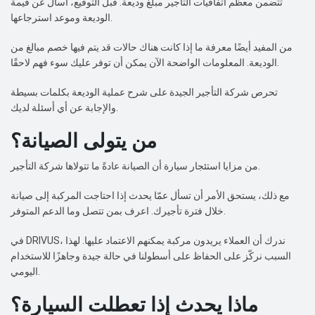
تتضمن معظم اتفاقيات التأجير مبلغ وديعة. قبل التوقيع، اسأل عن قيمة
الوديعة وموعد استرجاعها.
من المفيد أيضًا معرفة ما إذا كانت هناك حالات قد يتم فيها خصم مبالغ من
الوديعة. المعلومات الواضحة الآن يمكن أن توفر عليك سوء فهم لاحقًا.
تحرص شركة التأجير الجيدة على شرح عملية الوديعة بكلمات بسيطة
والإجابة عن أي أسئلة لديك.
من يتولى الصيانة؟
من مزايا استئجار سيارة أن الصيانة عادةً ما تتولاها شركة التأجير.
مع ذلك، يستحق الأمر أن تسأل عمّا يحدث إذا احتاجت المركبة إلى صيانة
خلال فترة تأجيرك. اعرف بمن تتصل وما الدعم المتوفر.
في DRIVUS، ندرك أن العملاء يريدون مركبة يمكنهم الاعتماد عليها. لهذا
السبب نركّز على الحفاظ على أسطولنا في حالة جيدة وجاهزًا للاستخدام
اليومي.
ماذا يحدث إذا تعطلت السيارة؟