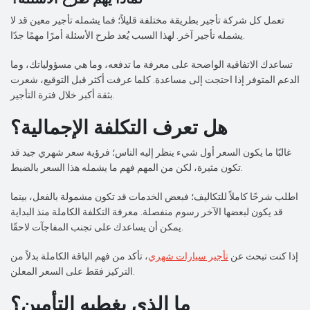
تعمل كل شركة تأجير بطريقة مختلفة قليلاً؛ فما يشمله تأجير معين قد لا
يشمله تأجير آخر. لهذا السبب يُعد طرح الأسئلة أمرًا مهمًا جدًا.
تساعدك الاتفاقية الواضحة على معرفة ما تدفعه، وما هي مسؤولياتك، وما
الدعم المتوفر إذا احتجت إلى مساعدة. كلما عرفت أكثر قبل التوقيع، شعرت
بثقة أكبر خلال فترة التأجير.
هل تعرف التكلفة الإجمالية؟
غالبًا ما يكون السعر أول شيء ينظر إليه الناس؛ فرؤية سعر شهري جيد قد
تكون مثيرة، لكن من المهم فهم ما يشمله هذا السعر بالضبط.
اطلب شرحًا كاملاً للتكاليف؛ فبعض الخدمات قد تكون مشمولة بالفعل، بينما
قد يكون لبعضها الآخر رسوم منفصلة. معرفة التكلفة الكاملة منذ البداية
يمكن أن يساعدك على تجنب المفاجآت لاحقًا.
إذا كنت تبحث عن
تأجير سيارات شهري
، تأكد من فهم الباقة الكاملة بدلاً من
التركيز فقط على السعر المعلن.
ما الذي يغطيه التأمين؟