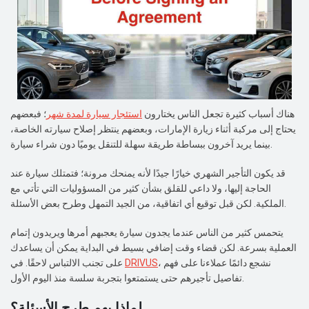
هناك أسباب كثيرة تجعل الناس يختارون
استئجار سيارة لمدة شهر
؛ فبعضهم
يحتاج إلى مركبة أثناء زيارة الإمارات، وبعضهم ينتظر إصلاح سيارته الخاصة،
بينما يريد آخرون ببساطة طريقة سهلة للتنقل يوميًا دون شراء سيارة.
قد يكون التأجير الشهري خيارًا جيدًا لأنه يمنحك مرونة؛ فتمتلك سيارة عند
الحاجة إليها، ولا داعي للقلق بشأن كثير من المسؤوليات التي تأتي مع
الملكية. لكن قبل توقيع أي اتفاقية، من الجيد التمهل وطرح بعض الأسئلة.
يتحمس كثير من الناس عندما يجدون سيارة يعجبهم أمرها ويريدون إتمام
العملية بسرعة. لكن قضاء وقت إضافي بسيط في البداية يمكن أن يساعدك
، نشجع دائمًا عملاءنا على فهم
DRIVUS
على تجنب الالتباس لاحقًا. في
تفاصيل تأجيرهم حتى يستمتعوا بتجربة سلسة منذ اليوم الأول.
لماذا يهم طرح الأسئلة؟