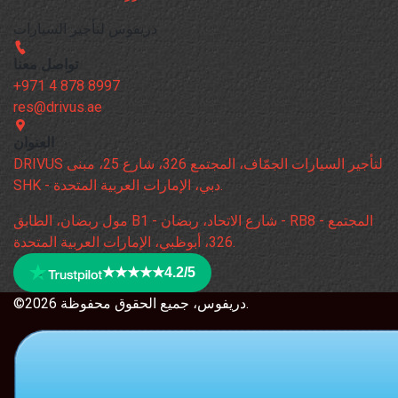
دريفوس لتأجير السيارات
تواصل معنا
+971 4 878 8997
res@drivus.ae
العنوان
DRIVUS لتأجير السيارات الجمّاف، المجتمع 326، شارع 25، مبنى
SHK - دبي، الإمارات العربية المتحدة.
مول ربضان، الطابق B1 - شارع الاتحاد، ربضان - RB8 - المجتمع
326، أبوظبي، الإمارات العربية المتحدة.
★★★★★
4.2/5
©2026 دريفوس، جميع الحقوق محفوظة.