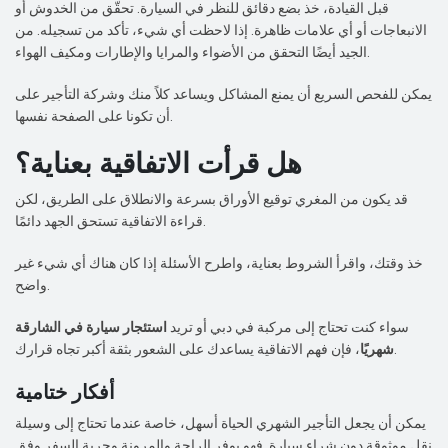
قبل القيادة، خذ بضع دقائق للنظر في السيارة. تحقّق من الخدوش أو
الانبعاجات أو أي علامات ظاهرة. إذا لاحظت أي شيء، تأكد من تسجيله. من
الجيد أيضًا التحقق من الأضواء والمرايا والإطارات ومكيف الهواء.
يمكن للفحص السريع أن يمنع المشاكل ويساعد كلاً منك وشركة التأجير على
أن تكونا على الصفحة نفسها.
هل قرأت الاتفاقية بعناية؟
قد يكون من المغري توقيع الأوراق بسرعة والانطلاق على الطريق، لكن
قراءة الاتفاقية تستحق الجهد دائمًا.
خذ وقتك، واقرأ الشروط بعناية، واطرح الأسئلة إذا كان هناك أي شيء غير
واضح.
سواء كنت تحتاج إلى مركبة في دبي أو تريد
استئجار سيارة في الشارقة
، فإن فهم الاتفاقية يساعدك على الشعور بثقة أكبر تجاه قرارك.
شهريًا
أفكار ختامية
يمكن أن يجعل التأجير الشهري الحياة أسهل، خاصة عندما تحتاج إلى وسيلة
نقل موثوقة دون شراء سيارة. فهو يوفر الراحة والمرونة وحرية السفر وفق