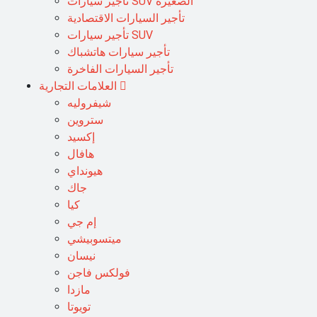
تأجير سيارات SUV الصغيرة
تأجير السيارات الاقتصادية
تأجير سيارات SUV
تأجير سيارات هاتشباك
تأجير السيارات الفاخرة
العلامات التجارية
شيفروليه
ستروين
إكسيد
هافال
هيونداي
جاك
كيا
إم جي
ميتسوبيشي
نيسان
فولكس فاجن
مازدا
تويوتا