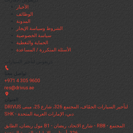
الأخبار
الوظائف
المدونة
الشروط وسياسة الإيجار
سياسة الخصوصية
الحماية والتغطية
الأسئلة المتكررة / المساعدة
دريفوس لتأجير السيارات
تواصل معنا
+971 4 305 9600
res@drivus.ae
العنوان
DRIVUS لتأجير السيارات الجمّاف، المجتمع 326، شارع 25، مبنى
SHK - دبي، الإمارات العربية المتحدة.
مول ربضان، الطابق B1 - شارع الاتحاد، ربضان - RB8 - المجتمع
326، أبوظبي، الإمارات العربية المتحدة.