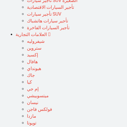
تأجير سيارات SUV الصغيرة
تأجير السيارات الاقتصادية
تأجير سيارات SUV
تأجير سيارات هاتشباك
تأجير السيارات الفاخرة
العلامات التجارية
شيفروليه
ستروين
إكسيد
هافال
هيونداي
جاك
كيا
إم جي
ميتسوبيشي
نيسان
فولكس فاجن
مازدا
تويوتا