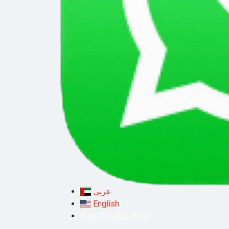
عربى
English
+971 4 305 9600