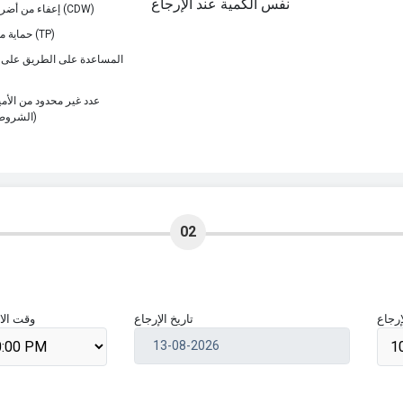
نفس الكمية عند الإرجاع
إعفاء من أضرار التصادم (CDW)
حماية من السرقة (TP)
24/7المساعدة على الطريق على 
عدد غير محدود من الأم
الشروط والأحكام)
02
رجاع
تاريخ الإرجاع
وقت الا