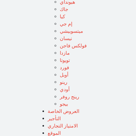
هيونداي
جاك
كيا
إم جي
ميتسوبيشي
نيسان
فولكس فاجن
مازدا
تويوتا
فورد
أوبل
رينو
أودي
رينج روفر
بيجو
العروض الخاصة
التأجير
الامتياز التجاري
الموقع