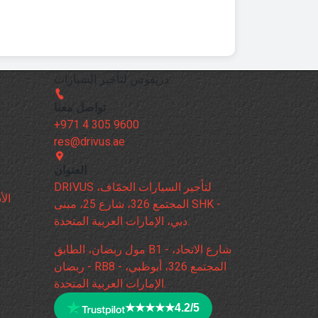
دريفوس لتأجير السيارات
تواصل معنا
+971 4 305 9600
res@drivus.ae
العنوان
DRIVUS لتأجير السيارات الجمّاف،
الأ
المجتمع 326، شارع 25، مبنى SHK -
دبي، الإمارات العربية المتحدة.
مول ربضان، الطابق B1 - شارع الاتحاد،
ربضان - RB8 - المجتمع 326، أبوظبي،
الإمارات العربية المتحدة.
★★★★★
4.2/5