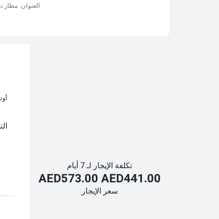
العنوان: مطار دبي الد
أوت
التأ
تكلفة الإيجار لـ 7 أيام
AED573.00
AED441.00
سعر الإيجار