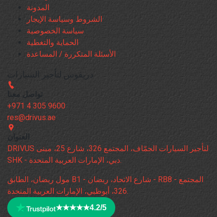
المدونة
الشروط وسياسة الإيجار
سياسة الخصوصية
الحماية والتغطية
الأسئلة المتكررة / المساعدة
دريفوس لتأجير السيارات
تواصل معنا
+971 4 305 9600
res@drivus.ae
العنوان
DRIVUS لتأجير السيارات الجمّاف، المجتمع 326، شارع 25، مبنى
SHK - دبي، الإمارات العربية المتحدة.
مول ربضان، الطابق B1 - شارع الاتحاد، ربضان - RB8 - المجتمع
326، أبوظبي، الإمارات العربية المتحدة.
★★★★★
4.2/5