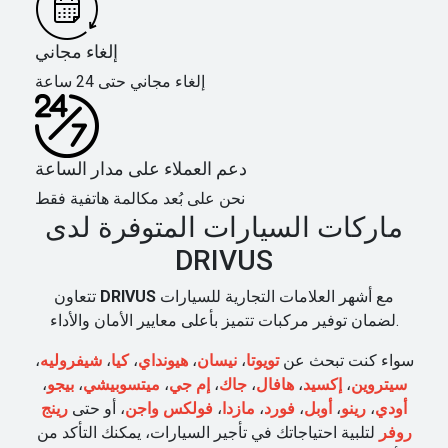
إلغاء مجاني
إلغاء مجاني حتى 24 ساعة
دعم العملاء على مدار الساعة
نحن على بُعد مكالمة هاتفية فقط
ماركات السيارات المتوفرة لدى
DRIVUS
مع أشهر العلامات التجارية للسيارات
DRIVUS
تتعاون
لضمان توفير مركبات تتميز بأعلى معايير الأمان والأداء.
سواء كنت تبحث عن
تويوتا
،
نيسان
،
هيونداي
،
كيا
،
شيفروليه
،
سيتروين
،
إكسيد
،
هافال
،
جاك
،
إم جي
،
ميتسوبيشي
،
بيجو
،
أودي
،
رينو
،
أوبل
،
فورد
،
مازدا
،
فولكس واجن
، أو حتى
رينج
روفر
لتلبية احتياجاتك في تأجير السيارات، يمكنك التأكد من