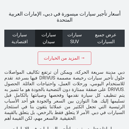
أسعار تأجير سيارات ميسورة في دبي، الإمارات العربية
المتحدة
عرض جميع
سيارات
سيارات
سيارات
السيارات
SUV
سيدان
اقتصادية
المزيد من الخيارات
دبي مدينة سريعة الحركة، ويمكن أن ترتفع تكاليف المواصلات
فيها بسرعة. تقدم DRIVUS حلول تأجير سيارات رخيصة مصممة
للاستخدام اليومي، ورحلات العمل، واحتياجات العائلة. الحصول
على صفقة ممتازة دون التضحية بالجودة هو ما تتميز به DRIVUS.
يتم تنظيف كل سيارة نقدمها وفحصها وصيانتها بالكامل قبل
تسليمها إليك. هذا التوازن بين السعر والجودة هو أحد الأسباب
الرئيسية التي تجعل الكثير من عملائنا يثقون بنا في استئجار
السيارات في دبي. الأمر لا يتعلق فقط بالرخص، بل يتعلق بالقيمة
الحقيقية. فالسعر مهم، لكن القيمة أهم.
لماذا تختار دريفوس لتأجير السيارات في الإمارات