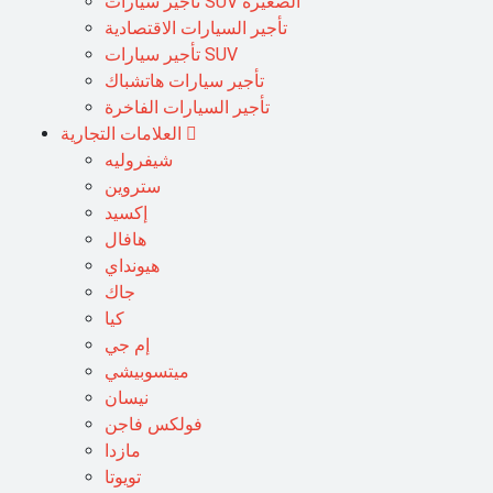
تأجير سيارات SUV الصغيرة
تأجير السيارات الاقتصادية
تأجير سيارات SUV
تأجير سيارات هاتشباك
تأجير السيارات الفاخرة
العلامات التجارية
شيفروليه
ستروين
إكسيد
هافال
هيونداي
جاك
كيا
إم جي
ميتسوبيشي
نيسان
فولكس فاجن
مازدا
تويوتا