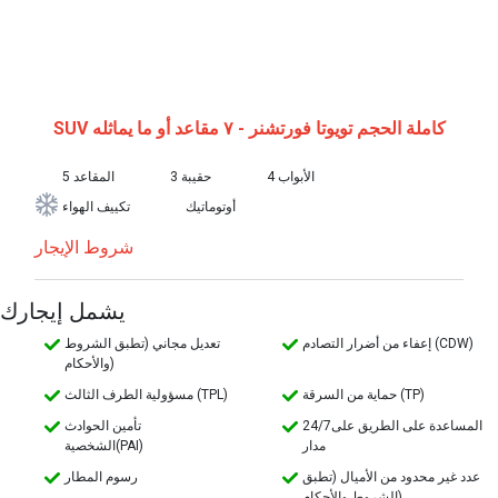
SUV كاملة الحجم
تويوتا فورتشنر - ٧ مقاعد أو ما يماثله
4 الأبواب
3 حقيبة
5 المقاعد
أوتوماتيك
تكييف الهواء
شروط الإيجار
يشمل إيجارك
إعفاء من أضرار التصادم (CDW)
تعديل مجاني (تطبق الشروط
والأحكام)
حماية من السرقة (TP)
مسؤولية الطرف الثالث (TPL)
24/7المساعدة على الطريق على
تأمين الحوادث
مدار
الشخصية(PAI)
عدد غير محدود من الأميال (تطبق
رسوم المطار
الشروط والأحكام)