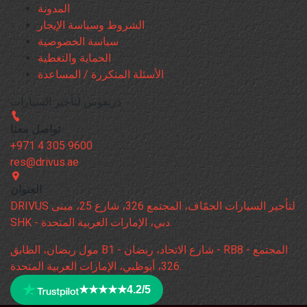
المدونة
الشروط وسياسة الإيجار
سياسة الخصوصية
الحماية والتغطية
الأسئلة المتكررة / المساعدة
دريفوس لتأجير السيارات
تواصل معنا
+971 4 305 9600
res@drivus.ae
العنوان
DRIVUS لتأجير السيارات الجمّاف، المجتمع 326، شارع 25، مبنى
SHK - دبي، الإمارات العربية المتحدة.
مول ربضان، الطابق B1 - شارع الاتحاد، ربضان - RB8 - المجتمع
326، أبوظبي، الإمارات العربية المتحدة.
★★★★★
4.2/5