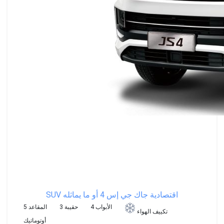
SUV اقتصادية
جاك جي إس 4 أو ما يماثله
4 الأبواب
3 حقيبة
5 المقاعد
تكييف الهواء
أوتوماتيك