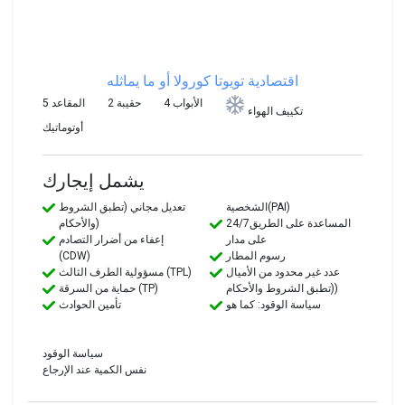
اقتصادية
تويوتا كورولا أو ما يماثله
4 الأبواب
2 حقيبة
5 المقاعد
تكييف الهواء
أوتوماتيك
يشمل إيجارك
الشخصية(PAI)
تعديل مجاني (تطبق الشروط
24/7المساعدة على الطريق
والأحكام)
على مدار
إعفاء من أضرار التصادم
رسوم المطار
(CDW)
عدد غير محدود من الأميال
مسؤولية الطرف الثالث (TPL)
(تطبق الشروط والأحكام)
حماية من السرقة (TP)
سياسة الوقود: كما هو
تأمين الحوادث
سياسة الوقود
نفس الكمية عند الإرجاع