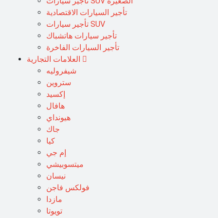
تأجير سيارات SUV الصغيرة
تأجير السيارات الاقتصادية
تأجير سيارات SUV
تأجير سيارات هاتشباك
تأجير السيارات الفاخرة
العلامات التجارية
شيفروليه
ستروين
إكسيد
هافال
هيونداي
جاك
كيا
إم جي
ميتسوبيشي
نيسان
فولكس فاجن
مازدا
تويوتا