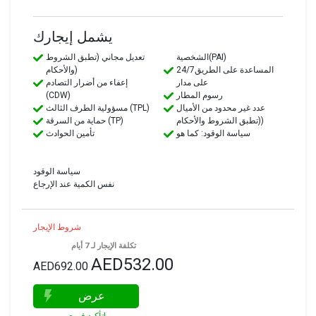
يشمل إيجارك
الشخصية(PAI)
تعديل مجاني (تطبق الشروط
24/7المساعدة على الطريق
والأحكام)
على مدار
إعفاء من أضرار التصادم
رسوم المطار
(CDW)
عدد غير محدود من الأميال
مسؤولية الطرف الثالث (TPL)
(تطبق الشروط والأحكام)
حماية من السرقة (TP)
سياسة الوقود: كما هو
تأمين الحوادث
سياسة الوقود
نفس الكمية عند الإرجاع
شروط الإيجار
تكلفة الإيجار لـ 7 أيام
AED532.00
AED692.00
عرض
تأكيد فوري!