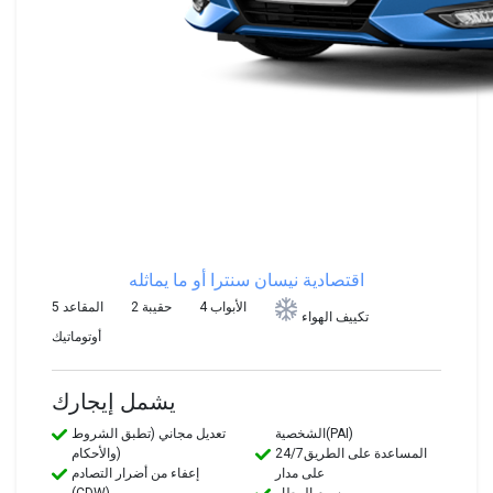
اقتصادية
نيسان سنترا أو ما يماثله
4 الأبواب
2 حقيبة
5 المقاعد
تكييف الهواء
أوتوماتيك
يشمل إيجارك
الشخصية(PAI)
تعديل مجاني (تطبق الشروط
24/7المساعدة على الطريق
والأحكام)
على مدار
إعفاء من أضرار التصادم
رسوم المطار
(CDW)