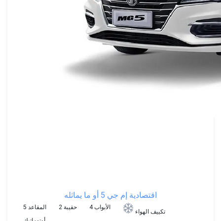
اقتصادية
إم جي 5 أو ما يماثله
4 الأبواب
2 حقيبة
5 المقاعد
تكييف الهواء
أوتوماتيك