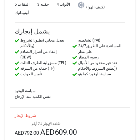
4 الأبواب
3 حقيبة
5 المقاعد
تكييف الهواء
أوتوماتيك
يشمل إيجارك
الشخصية(PAI)
تعديل مجاني (تطبق الشروط
24/7المساعدة على الطريق
والأحكام)
على مدار
إعفاء من أضرار التصادم
رسوم المطار
(CDW)
عدد غير محدود من الأميال
مسؤولية الطرف الثالث (TPL)
(تطبق الشروط والأحكام)
حماية من السرقة (TP)
سياسة الوقود: كما هو
تأمين الحوادث
سياسة الوقود
نفس الكمية عند الإرجاع
شروط الإيجار
تكلفة الإيجار لـ 7 أيام
AED609.00
AED792.00