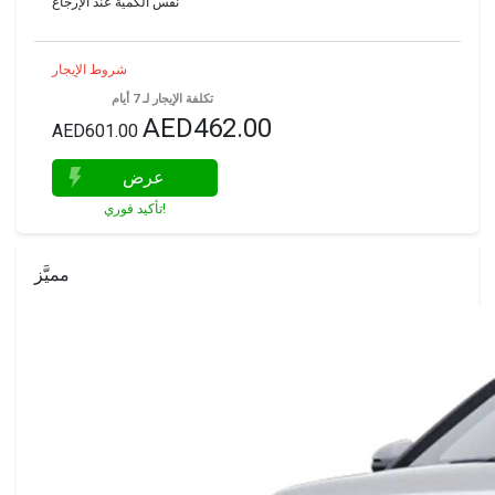
نفس الكمية عند الإرجاع
شروط الإيجار
تكلفة الإيجار لـ 7 أيام
AED462.00
AED601.00
عرض
تأكيد فوري!
مميَّز