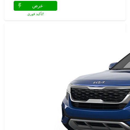
عرض
تأكيد فوري!