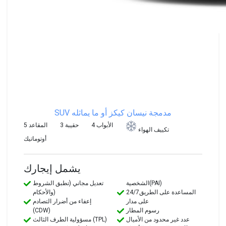
SUV مدمجة
نيسان كيكز أو ما يماثله
4 الأبواب
3 حقيبة
5 المقاعد
تكييف الهواء
أوتوماتيك
يشمل إيجارك
الشخصية(PAI)
تعديل مجاني (تطبق الشروط
24/7المساعدة على الطريق
والأحكام)
على مدار
إعفاء من أضرار التصادم
رسوم المطار
(CDW)
عدد غير محدود من الأميال
مسؤولية الطرف الثالث (TPL)