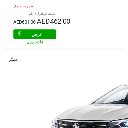
شروط الإيجار
تكلفة الإيجار لـ 7 أيام
AED462.00
AED601.00
عرض
تأكيد فوري!
مميَّز