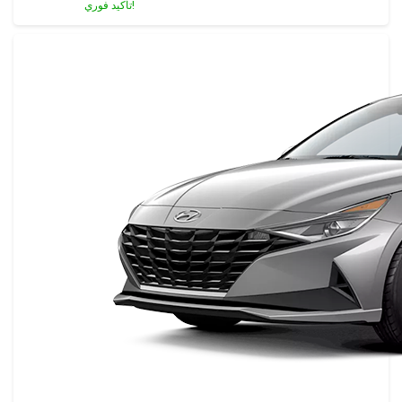
تأكيد فوري!