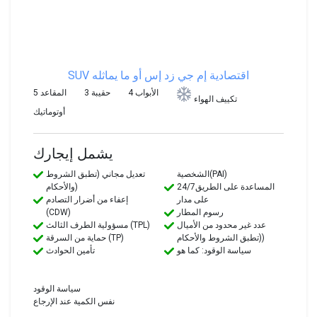
SUV اقتصادية
إم جي زد إس أو ما يماثله
4 الأبواب
3 حقيبة
5 المقاعد
تكييف الهواء
أوتوماتيك
يشمل إيجارك
الشخصية(PAI)
تعديل مجاني (تطبق الشروط
24/7المساعدة على الطريق
والأحكام)
على مدار
إعفاء من أضرار التصادم
رسوم المطار
(CDW)
عدد غير محدود من الأميال
مسؤولية الطرف الثالث (TPL)
(تطبق الشروط والأحكام)
حماية من السرقة (TP)
سياسة الوقود: كما هو
تأمين الحوادث
سياسة الوقود
نفس الكمية عند الإرجاع