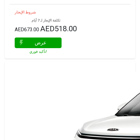
شروط الإيجار
تكلفة الإيجار لـ 7 أيام
AED518.00
AED673.00
عرض
تأكيد فوري!