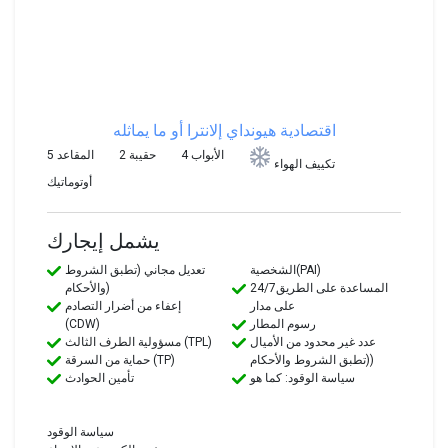
اقتصادية
هيونداي إلانترا أو ما يماثله
4 الأبواب
2 حقيبة
5 المقاعد
تكييف الهواء
أوتوماتيك
يشمل إيجارك
الشخصية(PAI)
تعديل مجاني (تطبق الشروط
24/7المساعدة على الطريق
والأحكام)
على مدار
إعفاء من أضرار التصادم
رسوم المطار
(CDW)
عدد غير محدود من الأميال
مسؤولية الطرف الثالث (TPL)
(تطبق الشروط والأحكام)
حماية من السرقة (TP)
سياسة الوقود: كما هو
تأمين الحوادث
سياسة الوقود