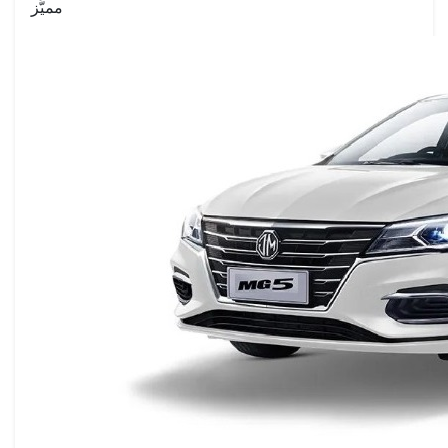
مميَّز