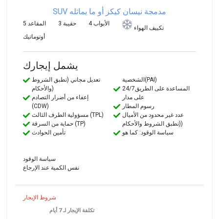
SUV مدمجة
نيسان كيكز أو ما يماثله
4 الأبواب
3 حقيبة
5 المقاعد
تكييف الهواء
أوتوماتيك
يشمل إيجارك
الشخصية(PAI)
تعديل مجاني (تطبق الشروط
24/7المساعدة على الطريق
والأحكام)
على مدار
إعفاء من أضرار التصادم
رسوم المطار
(CDW)
عدد غير محدود من الأميال
مسؤولية الطرف الثالث (TPL)
(تطبق الشروط والأحكام)
حماية من السرقة (TP)
سياسة الوقود: كما هو
تأمين الحوادث
سياسة الوقود
نفس الكمية عند الإرجاع
شروط الإيجار
تكلفة الإيجار لـ 7 أيام