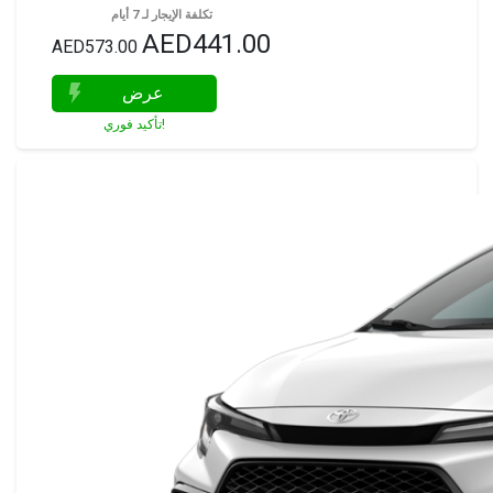
تكلفة الإيجار لـ 7 أيام
AED441.00
AED573.00
عرض
تأكيد فوري!