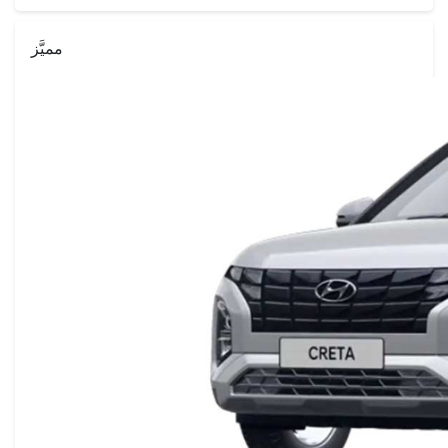
مميَّز