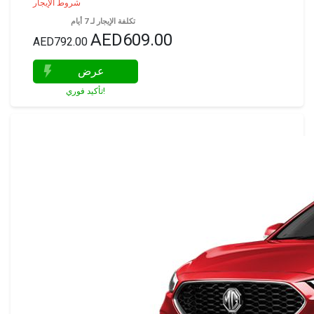
شروط الإيجار
تكلفة الإيجار لـ 7 أيام
AED609.00
AED792.00
عرض
تأكيد فوري!