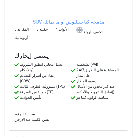
SUV مدمجة
كيا سيلتوس أو ما يماثله
4 الأبواب
3 حقيبة
5 المقاعد
تكييف الهواء
أوتوماتيك
يشمل إيجارك
الشخصية(PAI)
تعديل مجاني (تطبق الشروط
24/7المساعدة على الطريق
والأحكام)
على مدار
إعفاء من أضرار التصادم
رسوم المطار
(CDW)
عدد غير محدود من الأميال
مسؤولية الطرف الثالث (TPL)
(تطبق الشروط والأحكام)
حماية من السرقة (TP)
سياسة الوقود: كما هو
تأمين الحوادث
سياسة الوقود
نفس الكمية عند الإرجاع