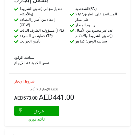
الشخصية(PAI)
تعديل مجاني (تطبق الشروط
24/7المساعدة على الطريق
والأحكام)
على مدار
إعفاء من أضرار التصادم
رسوم المطار
(CDW)
عدد غير محدود من الأميال
مسؤولية الطرف الثالث (TPL)
(تطبق الشروط والأحكام)
حماية من السرقة (TP)
سياسة الوقود: كما هو
تأمين الحوادث
سياسة الوقود
نفس الكمية عند الإرجاع
شروط الإيجار
تكلفة الإيجار لـ 7 أيام
AED441.00
AED573.00
عرض
تأكيد فوري!