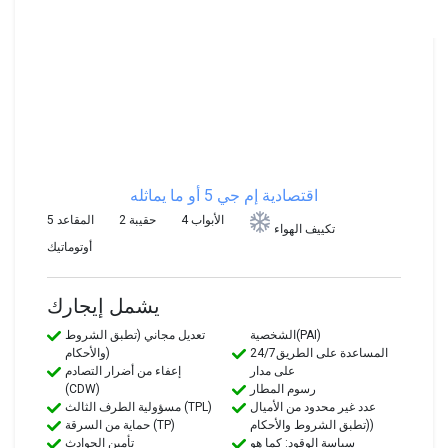
اقتصادية
إم جي 5 أو ما يماثله
4 الأبواب
2 حقيبة
5 المقاعد
تكييف الهواء
أوتوماتيك
يشمل إيجارك
الشخصية(PAI)
تعديل مجاني (تطبق الشروط
24/7المساعدة على الطريق
والأحكام)
على مدار
إعفاء من أضرار التصادم
رسوم المطار
(CDW)
عدد غير محدود من الأميال
مسؤولية الطرف الثالث (TPL)
(تطبق الشروط والأحكام)
حماية من السرقة (TP)
سياسة الوقود: كما هو
تأمين الحوادث