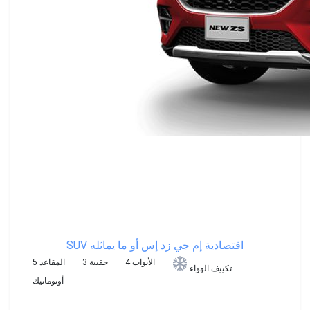
SUV اقتصادية
إم جي زد إس أو ما يماثله
4 الأبواب
3 حقيبة
5 المقاعد
تكييف الهواء
أوتوماتيك