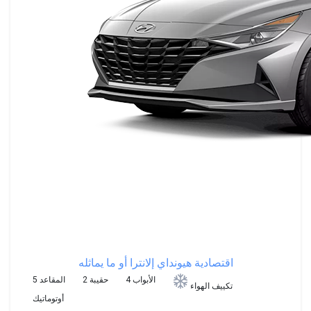
اقتصادية
هيونداي إلانترا أو ما يماثله
4 الأبواب
2 حقيبة
5 المقاعد
تكييف الهواء
أوتوماتيك