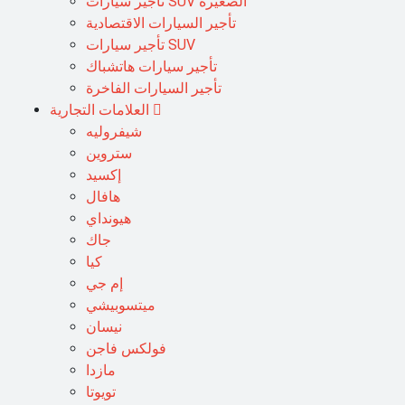
تأجير سيارات SUV الصغيرة
تأجير السيارات الاقتصادية
تأجير سيارات SUV
تأجير سيارات هاتشباك
تأجير السيارات الفاخرة
العلامات التجارية
شيفروليه
ستروين
إكسيد
هافال
هيونداي
جاك
كيا
إم جي
ميتسوبيشي
نيسان
فولكس فاجن
مازدا
تويوتا