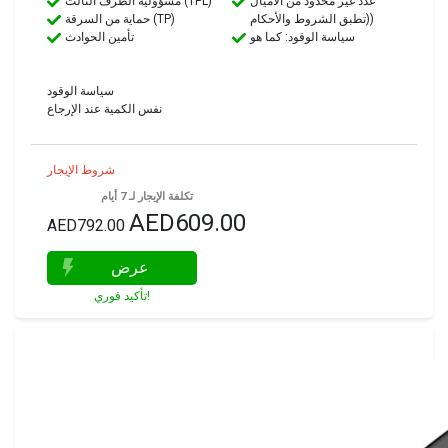
عدد غير محدود من الأميال
مسؤولية الطرف الثالث (TPL)
(تطبق الشروط والأحكام)
حماية من السرقة (TP)
سياسة الوقود: كما هو
تأمين الحوادث
سياسة الوقود
نفس الكمية عند الإرجاع
شروط الإيجار
تكلفة الإيجار لـ 7 أيام
AED609.00
AED792.00
عرض
تأكيد فوري!