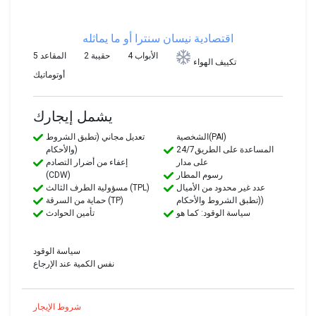
اقتصادية
نيسان سنترا أو ما يماثله
4 الأبواب
2 حقيبة
5 المقاعد
تكييف الهواء
أوتوماتيك
يشمل إيجارك
الشخصية(PAI)
تعديل مجاني (تطبق الشروط
24/7المساعدة على الطريق
والأحكام)
على مدار
إعفاء من أضرار التصادم
رسوم المطار
(CDW)
عدد غير محدود من الأميال
مسؤولية الطرف الثالث (TPL)
(تطبق الشروط والأحكام)
حماية من السرقة (TP)
سياسة الوقود: كما هو
تأمين الحوادث
سياسة الوقود
نفس الكمية عند الإرجاع
شروط الإيجار