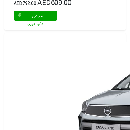
AED609.00
AED792.00
عرض
تأكيد فوري!