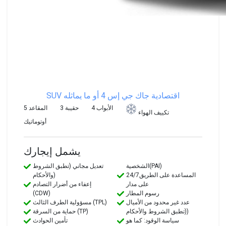
SUV اقتصادية
جاك جي إس 4 أو ما يماثله
4 الأبواب
3 حقيبة
5 المقاعد
تكييف الهواء
أوتوماتيك
يشمل إيجارك
الشخصية(PAI)
تعديل مجاني (تطبق الشروط
24/7المساعدة على الطريق
والأحكام)
على مدار
إعفاء من أضرار التصادم
رسوم المطار
(CDW)
عدد غير محدود من الأميال
مسؤولية الطرف الثالث (TPL)
(تطبق الشروط والأحكام)
حماية من السرقة (TP)
سياسة الوقود: كما هو
تأمين الحوادث