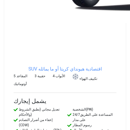
SUV اقتصادية
هيونداي كريتا أو ما يماثله
4 الأبواب
3 حقيبة
5 المقاعد
تكييف الهواء
أوتوماتيك
يشمل إيجارك
الشخصية(PAI)
تعديل مجاني (تطبق الشروط
24/7المساعدة على الطريق
والأحكام)
على مدار
إعفاء من أضرار التصادم
رسوم المطار
(CDW)